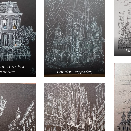
Mo
ánus-ház San
ancisco
Londoni egyveleg