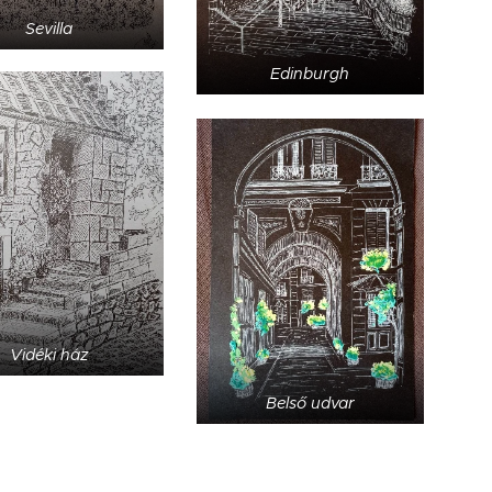
Sevilla
Edinburgh
Vidéki ház
Belső udvar