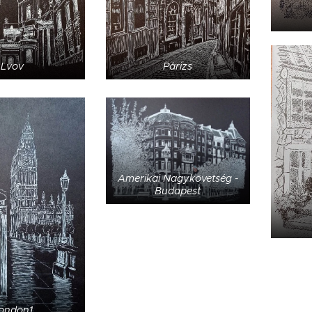
Lvov
Párizs
Amerikai Nagykövetség -
Budapest
ondon1