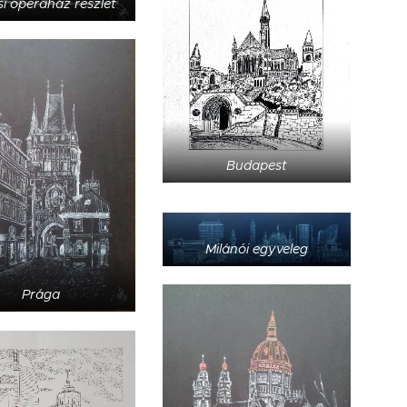
si operaház részlet
Budapest
Milánói egyveleg
Prága