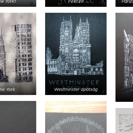
w York1
Firenze
Páriz
ew York
Westminster apátság